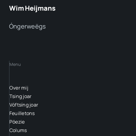
Wim Heijmans
Óngerweëgs
Menu
Over mij
Tsing joar
Vóftsíng joar
Feuilletons
Pöezie
Colums