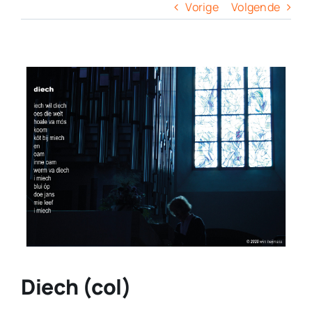
Columns
Vorige
Volgende
Overige
View
Larger
Contact
Image
Diech (col)