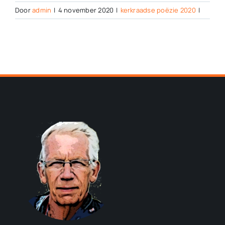
Door
admin
|
4 november 2020
|
kerkraadse poëzie 2020
|