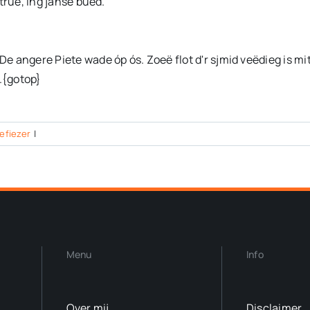
jtrue, ing janse bued.'
e angere Piete wade óp ós. Zoeë flot d'r sjmid veëdieg is mit 
e.{gotop}
oefiezer
|
Menu
Info
Over mij
Disclaimer