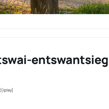
g tswai-entswantsie
{/play}