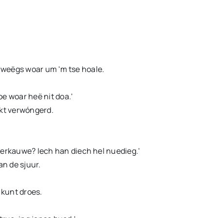
gerweëgs woar um 'm tse hoale.
e woar heë nit doa.'
iekt verwóngerd.
verkauwe? Iech han diech hel nuedieg.'
an de sjuur.
t kunt droes.