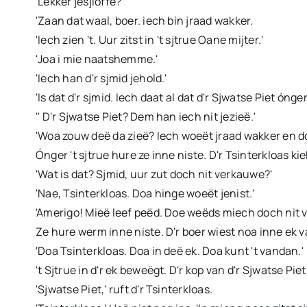
'Lekker jesjloffe?'
'Zaan dat waal, boer. iech bin jraad wakker.
'Iech zien 't. Uur zitst in 't sjtrue Oane mijter.'
'Joa i mie naatshemme.'
'Iech han d'r sjmid jehold.'
'Is dat d'r sjmid. Iech daat al dat d'r Sjwatse Piet ón
'' D'r Sjwatse Piet? Dem han iech nit jezieë.'
'Woa zouw deë da zieë? Iech woeët jraad wakker en do
Ónger 't sjtrue hure ze inne niste. D'r Tsinterkloas k
'Wat is dat? Sjmid, uur zut doch nit verkauwe?'
'Nae, Tsinterkloas. Doa hinge woeët jenist.'
'Amerigo! Mieë leef peëd. Doe weëds miech doch nit 
Ze hure werm inne niste. D'r boer wiest noa inne ek v
'Doa Tsinterkloas. Doa in deë ek. Doa kunt 't vandan.'
't Sjtrue in d'r ek beweëgt. D'r kop van d'r Sjwatse Pie
'Sjwatse Piet,' ruft d'r Tsinterkloas.