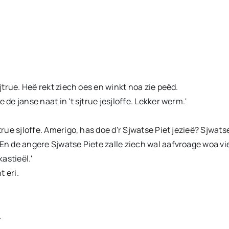
sjtrue. Heë rekt ziech oes en winkt noa zie peëd.
de janse naat in 't sjtrue jesjloffe. Lekker werm.'
rue sjloffe. Amerigo, has doe d'r Sjwatse Piet jezieë? Sjwatse P
En de angere Sjwatse Piete zalle ziech wal aafvroage woa vier
astieël.'
t eri.
.