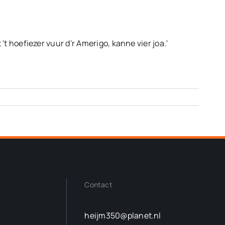
't hoefiezer vuur d'r Amerigo, kanne vier joa.'
Contact
heijm350@planet.nl