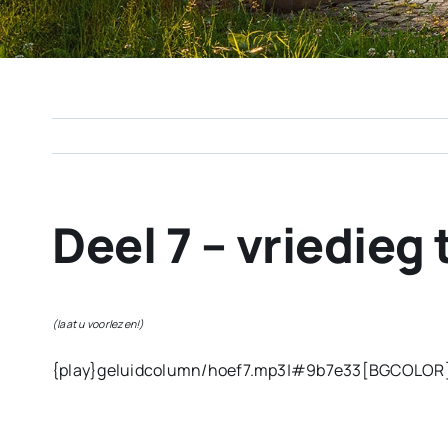
Deel 7 – vriedie
(laat u voorlezen!)
{play}geluidcolumn/hoef7.mp3|#9b7e33[BGCOLOR]