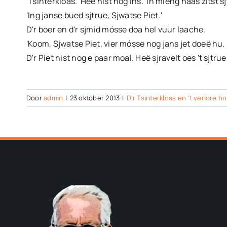
'Tsinterkloas.' Heë nist nog ins. 'In mieng naas zitst s
'Ing janse bued sjtrue, Sjwatse Piet.'
D'r boer en d'r sjmid mósse doa hel vuur laache.
'Koom, Sjwatse Piet, vier mósse nog jans jet doeë hu. D
D'r Piet nist nog e paar moal. Heë sjravelt oes 't sjtru
Door
admin
|
23 oktober 2013
|
D'r Tsinterkloas en 't verlore h