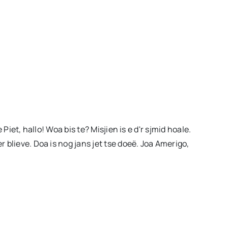
iet, hallo! Woa bis te? Misjien is e d'r sjmid hoale.
 blieve. Doa is nog jans jet tse doeë. Joa Amerigo,