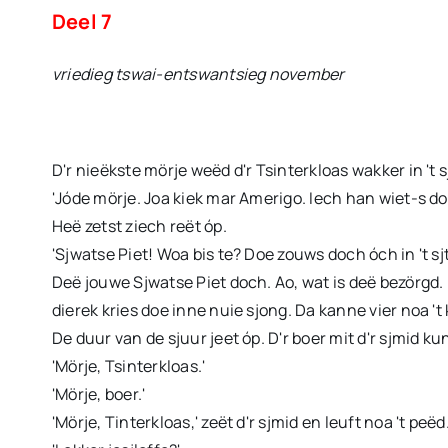
Deel 7
vriedieg tswai-entswantsieg november
D'r nieëkste mörje weëd d'r Tsinterkloas wakker in 't 
'Jóde mörje. Joa kiek mar Amerigo. Iech han wiet-s doe 
Heë zetst ziech reët óp.
'Sjwatse Piet! Woa bis te? Doe zouws doch óch in 't sjt
Deë jouwe Sjwatse Piet doch. Ao, wat is deë bezörgd. 
dierek kries doe inne nuie sjong. Da kanne vier noa 't k
De duur van de sjuur jeet óp. D'r boer mit d'r sjmid kun
'Mörje, Tsinterkloas.'
'Mörje, boer.'
'Mörje, Tinterkloas,' zeët d'r sjmid en leuft noa 't peëd