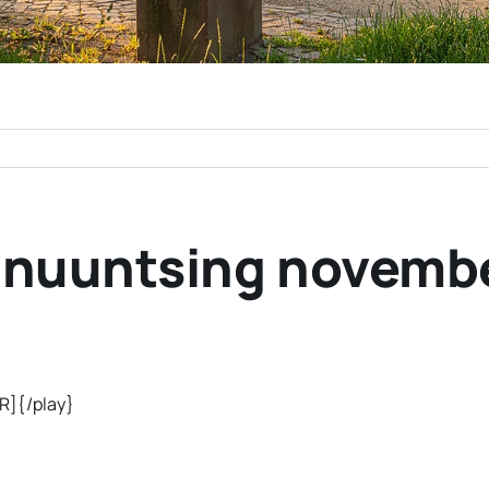
h nuuntsing novemb
]{/play}