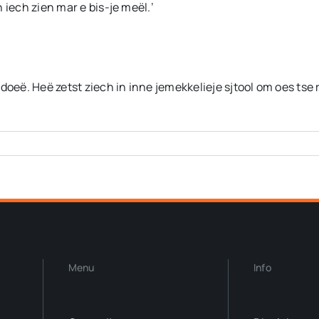
 iech zien mar e bis-je meël.’
doeë. Heë zetst ziech in inne jemekkelieje sjtool om oes tse r
Menu
Info