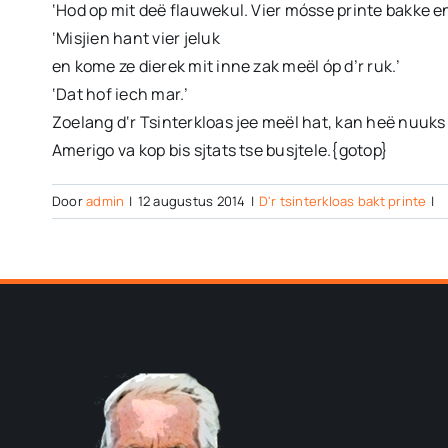
‘Hod op mit deë flauwekul. Vier mósse printe bakke en
‘Misjien hant vier jeluk
en kome ze dierek mit inne zak meël óp d’r ruk.’
‘Dat hof iech mar.’
Zoelang d‘r Tsinterkloas jee meël hat, kan heë nuuks 
Amerigo va kop bis sjtats tse busjtele.{gotop}
Door
admin
|
12 augustus 2014
|
D'r tsinterkloas bakt printe
|