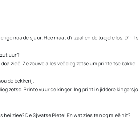
Amerigo noa de sjuur. Heë maat d’r zaal en de tuejele los. D’r 
 zut uur?’
 doa zieë. Ze zouwe alles veëdieg zetse um printe tse bakke.
noa de bekkerij.
g zetse. Printe vuur de kinger. Ing print in jiddere kingersjo
 hei zieë? De Sjwatse Piete! En wat zies te nog mieë nit?