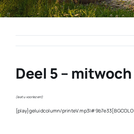
Deel 5 – mitwoc
(laat u voorlezen!)
{play}geluidcolumn/printeV.mp3|#9b7e33[BGCOLOR