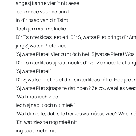
angesj kanne vier ’t nit aese
de kroede vuur de print
in d’r baad van d’r Tsint’
‘Iech jon mar ins kieke.’
D’r Tsinterkloas jeet eri. D’r Sjwatse Piet bringt d’r 
jing Sjwatse Piete zieë.
‘Sjwatse Piete! Vier zunt óch hei. Sjwatse Piete! Woa
D’r Tsinterkloas sjnapt nuuks d’rva. Ze moeëte allang
‘Sjwatse Piete!’
D’r Sjwatse Piet huet d’r Tsinterkloas róffe. Heë jeet 
‘Sjwatse Piet sjnaps te dat noen? Ze zouwe alles veëdie
‘Wat mós iech zieë
iech sjnap ’t óch nit mieë.‘
‘Wat dinks te, dat-s te hei zouws mósse zieë? Weë mós
‘En wat zies te nog mieë nit
ing tuut friete mit.’