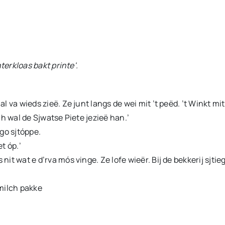
nterkloas bakt printe'.
l va wieds zieë. Ze junt langs de wei mit ’t peëd. ’t Winkt mit 
óch wal de Sjwatse Piete jezieë han.’
igo sjtóppe.
t óp.’
it wat e d’rva mós vinge. Ze lofe wieër. Bij de bekkerij sjtieg
 milch pakke