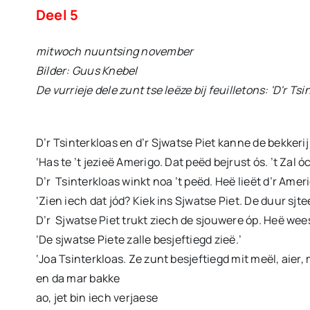
Deel 5
mitwoch nuuntsing november
Bilder: Guus Knebel
De vurrieje dele zunt tse leëze bij feuilletons: 'D'r Tsi
D’r Tsinterkloas en d’r Sjwatse Piet kanne de bekkerij a
‘Has te ’t jezieë Amerigo. Dat peëd bejrust ós. ’t Zal 
D’r Tsinterkloas winkt noa ’t peëd. Heë lieët d’r Amer
‘Zien iech dat jód? Kiek ins Sjwatse Piet. De duur sjtee
D’r Sjwatse Piet trukt ziech de sjouwere óp. Heë wees n
‘De sjwatse Piete zalle besjeftiegd zieë.’
‘Joa Tsinterkloas. Ze zunt besjeftiegd mit meël, aier,
en da mar bakke
ao, jet bin iech verjaese