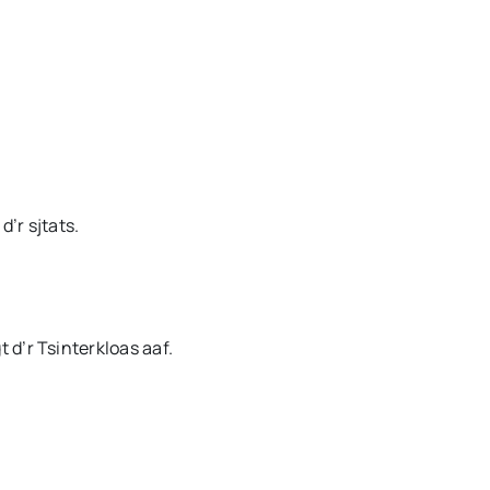
d’r sjtats.
t d’r Tsinterkloas aaf.