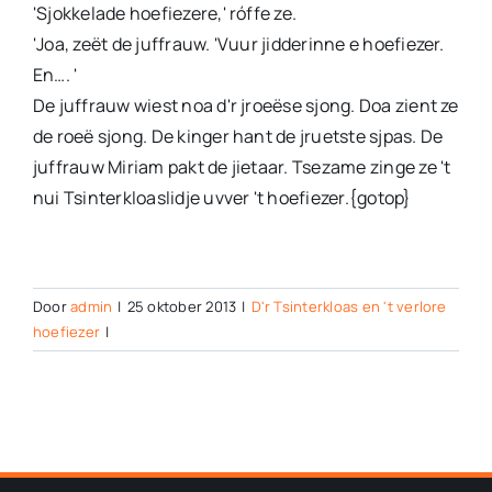
'Sjokkelade hoefiezere,' róffe ze.
'Joa, zeët de juffrauw. 'Vuur jidderinne e hoefiezer.
En…. '
De juffrauw wiest noa d'r jroeëse sjong. Doa zient ze
de roeë sjong. De kinger hant de jruetste sjpas. De
juffrauw Miriam pakt de jietaar. Tsezame zinge ze 't
nui Tsinterkloaslidje uvver 't hoefiezer.{gotop}
Door
admin
|
25 oktober 2013
|
D'r Tsinterkloas en 't verlore
hoefiezer
|