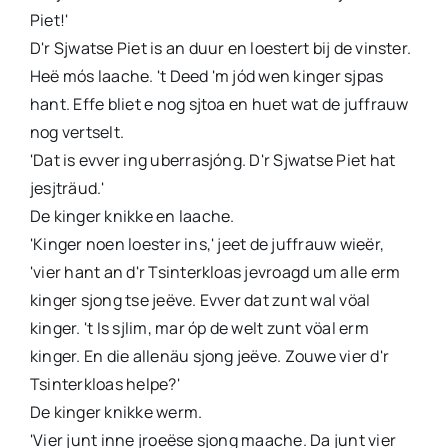
Piet!'
D'r Sjwatse Piet is an duur en loestert bij de vinster.
Heë mós laache. 't Deed 'm jód wen kinger sjpas
hant. Effe bliet e nog sjtoa en huet wat de juffrauw
nog vertselt.
'Dat is evver ing uberrasjóng. D'r Sjwatse Piet hat
jesjträud.'
De kinger knikke en laache.
'Kinger noen loester ins,' jeet de juffrauw wieër,
'vier hant an d'r Tsinterkloas jevroagd um alle erm
kinger sjong tse jeëve. Evver dat zunt wal vöal
kinger. 't Is sjlim, mar óp de welt zunt vöal erm
kinger. En die allenäu sjong jeëve. Zouwe vier d'r
Tsinterkloas helpe?'
De kinger knikke werm.
'Vier junt inne jroeëse sjong maache. Da junt vier