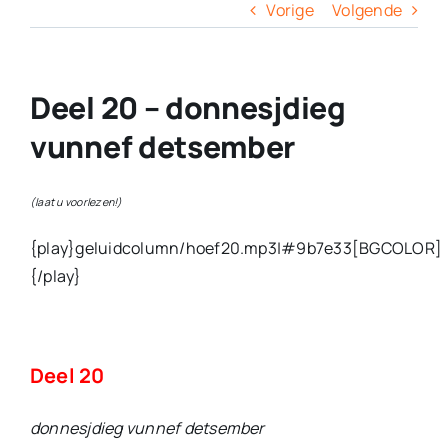
Columns
Vorige
Volgende
Overige
Deel 20 – donnesjdieg
Contact
vunnef detsember
(laat u voorlezen!)
{play}geluidcolumn/hoef20.mp3|#9b7e33[BGCOLOR]
{/play}
Deel 20
donnesjdieg vunnef detsember