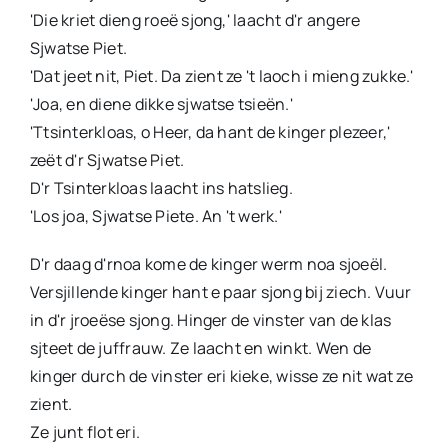
'Die kriet dieng roeë sjong,' laacht d'r angere
Sjwatse Piet.
'Dat jeet nit, Piet. Da zient ze 't laoch i mieng zukke.'
'Joa, en diene dikke sjwatse tsieën.'
'Ttsinterkloas, o Heer, da hant de kinger plezeer,'
zeët d'r Sjwatse Piet.
D'r Tsinterkloas laacht ins hatslieg.
'Los joa, Sjwatse Piete. An 't werk.'
D'r daag d'rnoa kome de kinger werm noa sjoeël.
Versjillende kinger hant e paar sjong bij ziech. Vuur
in d'r jroeëse sjong. Hinger de vinster van de klas
sjteet de juffrauw. Ze laacht en winkt. Wen de
kinger durch de vinster eri kieke, wisse ze nit wat ze
zient.
Ze junt flot eri.