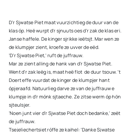
D'r Sjwatse Piet maat vuurzichtieg de duur van de
klas óp. Heë wurpt d'r sjnuuts oes d'r zak de klas eri.
Janse haffele. De kinger sjrikke ieëtsjt. Mar wen ze
de klumpjer zient, kroefe ze uvver de eëd.
'D'r Sjwatse Piet,' ruft de juffrauw.
Mar ze zient alling de hank van d'r Sjwatse Piet.
Went d'r zak leëg is, maat heë flot de duur tsouw. 't
Doert effe vuurdat de kinger de klumpjer hant
ópjeraafd. Natuurlieg darve ze van de juffrauw e
klumpje in d'r mónk sjtaeche. Ze zitse werm óp hön
sjteulsjer.
'Noen junt vier d'r Sjwatse Piet doch bedanke,' zeët
de juffrauw.
Tsejeliechertsiet róffe ze kaihel: 'Danke Sjwatse