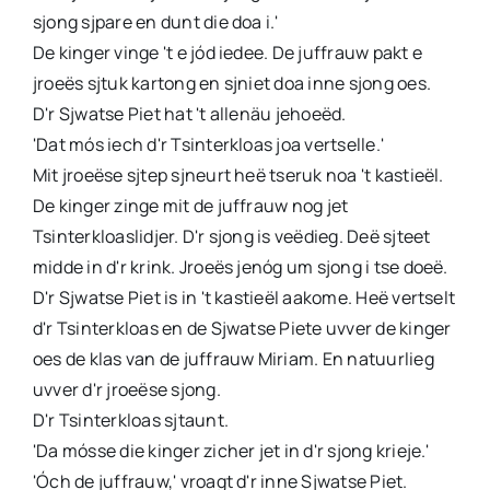
sjong sjpare en dunt die doa i.'
De kinger vinge 't e jód iedee. De juffrauw pakt e
jroeës sjtuk kartong en sjniet doa inne sjong oes.
D'r Sjwatse Piet hat 't allenäu jehoeëd.
'Dat mós iech d'r Tsinterkloas joa vertselle.'
Mit jroeëse sjtep sjneurt heë tseruk noa 't kastieël.
De kinger zinge mit de juffrauw nog jet
Tsinterkloaslidjer. D'r sjong is veëdieg. Deë sjteet
midde in d'r krink. Jroeës jenóg um sjong i tse doeë.
D'r Sjwatse Piet is in 't kastieël aakome. Heë vertselt
d'r Tsinterkloas en de Sjwatse Piete uvver de kinger
oes de klas van de juffrauw Miriam. En natuurlieg
uvver d'r jroeëse sjong.
D'r Tsinterkloas sjtaunt.
'Da mósse die kinger zicher jet in d'r sjong krieje.'
'Óch de juffrauw,' vroagt d'r inne Sjwatse Piet.