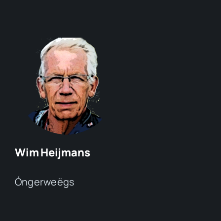
Wim Heijmans
Óngerweëgs