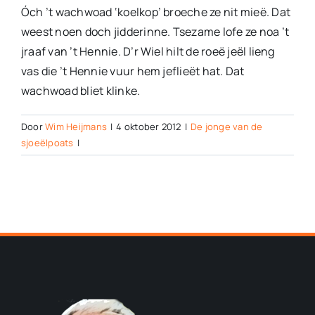
Óch ’t wachwoad ‘koelkop’ broeche ze nit mieë. Dat
weest noen doch jidderinne. Tsezame lofe ze noa ’t
jraaf van ’t Hennie. D’r Wiel hilt de roeë jeël lieng
vas die ’t Hennie vuur hem jeflieët hat. Dat
wachwoad bliet klinke.
Door
Wim Heijmans
|
4 oktober 2012
|
De jonge van de
sjoeëlpoats
|