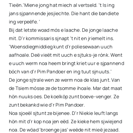
Tieën.’Miene jong hat miech al vertseld. ’t Is ing
jans sjpannende jesjiechte. Die hant die bandiete
ing verpeëfe. ‘
Bij dat letste woad mós e laache. De jonge laache
mit. D’r kommissaris sjnapt ’t nit en jriemelt ins.
‘Woensdiegmiddieg kunt d’r poliesewaan uuch
aafhoale. Deë vieët mit uuch e sjtuks-je rónk. Went
e uuch werm noa heem bringt kriet uur e sjpannend
bóch van d’r Pim Pandoer en ing tuut sjnuuts.’
De jonge sjtrale wen ze werm noa de klas junt. Van
de Tsiem mósse ze de tsomme ihoale. Mar dat maat
hön nuuks oes. De koelköp zunt boeve-venger. Ze
zunt bekankd wie d’r Pim Pandoer.
Noa sjoeël sjtunt ze bijenee. D’r Niekie leuft langs
hön mit d’r kop noa jen eëd. Ze kieke hem sjwiejend
noa. De wöad ‘broenge jas’ weëde nit mieë jezaad.