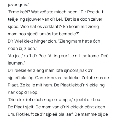
jevengnis.’
‘Erme keël? Wat zeës te miech noen.’ D’r Pee duit
teëje ing sjouwer van d’r Lei. ‘Dat is e doch zelver
sjood. Weë hat ós verklaaft? En koam mit zieng
mam noa sjoeël um ós tse bemoele?’
D’r Wiel kiekt hinger zich. ‘Zieng mam hat e óch
noen bij ziech.’
‘Ao joa,’ ruft d’r Pee. ‘Alling durft e nit tse kome. Deë
lauman.’
D’r Niekie en zieng mam lofe sjnoorsjnak d’r
sjpieëlplai óp. Oane inne aa tse kieke. Ze lofe noa de
Plaat. Ze kalle mit hem. De Plaat lekt d’r Niekie ing
hank óp d’r kop.
‘Dierek kriet e óch nog e klumpje,’ sjoebt d’r Lou.
De Plaat sjelt. De mam van d’r Niekie drieënt ziech
um. Flot leuft ze d’r sjpieëlplai aaf. De mamme bij de