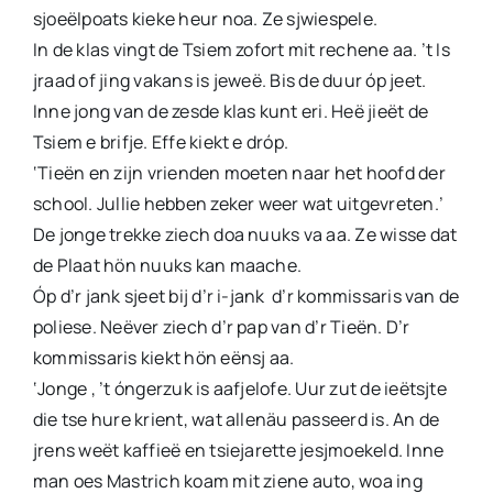
sjoeëlpoats kieke heur noa. Ze sjwiespele.
In de klas vingt de Tsiem zofort mit rechene aa. ’t Is
jraad of jing vakans is jeweë. Bis de duur óp jeet.
Inne jong van de zesde klas kunt eri. Heë jieët de
Tsiem e brifje. Effe kiekt e dróp.
‘Tieën en zijn vrienden moeten naar het hoofd der
school. Jullie hebben zeker weer wat uitgevreten.’
De jonge trekke ziech doa nuuks va aa. Ze wisse dat
de Plaat hön nuuks kan maache.
Óp d’r jank sjeet bij d’r i-jank d’r kommissaris van de
poliese. Neëver ziech d’r pap van d’r Tieën. D’r
kommissaris kiekt hön eënsj aa.
‘Jonge , ’t óngerzuk is aafjelofe. Uur zut de ieëtsjte
die tse hure krient, wat allenäu passeerd is. An de
jrens weët kaffieë en tsiejarette jesjmoekeld. Inne
man oes Mastrich koam mit ziene auto, woa ing