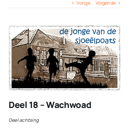
Columns
Vorige
Volgende
Overige
View
Larger
Contact
Image
Deel 18 – Wachwoad
Deel achtsing