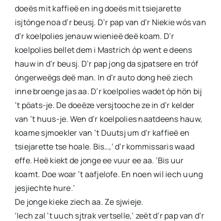
doeës mit kaffieë en ing doeës mit tsiejarette
isjtónge noa d’r beusj. D’r pap van d’r Niekie wós van
d’r koelpolies jenauw wienieë deë koam. D’r
koelpolies bellet dem i Mastrich óp went e deens
hauw in d’r beusj. D’r pap jong da sjpatsere en tróf
óngerweëgs deë man. In d’r auto dong heë ziech
inne broenge jas aa. D’r koelpolies wadet óp hön bij
’t pöats-je. De doeëze versjtooche ze in d’r kelder
van ’t huus-je. Wen d’r koelpolies naatdeens hauw,
koame sjmoekler van ’t Duutsj um d’r kaffieë en
tsiejarette tse hoale. Bis…,’ d’r kommissaris waad
effe. Heë kiekt de jonge ee vuur ee aa. ‘Bis uur
koamt. Doe woar ’t aafjelofe. En noen wil iech uung
jesjiechte hure.’
De jonge kieke ziech aa. Ze sjwieje.
‘Iech zal ’t uuch sjtrak vertselle,’ zeët d’r pap van d’r