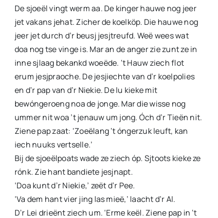
De sjoeël vingt werm aa. De kinger hauwe nog jeer
jet vakans jehat. Zicher de koelköp. Die hauwe nog
jeer jet durch d’r beusj jesjtreufd. Weë wees wat
doa nog tse vinge is. Mar an de anger zie zunt ze in
inne sjlaag bekankd woeëde. ’t Hauw ziech flot
erum jesjpraoche. De jesjiechte van d’r koelpolies
en d’r pap van d’r Niekie. De lu kieke mit
bewóngeroeng noa de jonge. Mar die wisse nog
ummer nit woa ’t jenauw um jong. Óch d’r Tieën nit.
Ziene pap zaat: ‘Zoeëlang ’t óngerzuk leuft, kan
iech nuuks vertselle.’
Bij de sjoeëlpoats wade ze ziech óp. Sjtoots kieke ze
rónk. Zie hant bandiete jesjnapt.
‘Doa kunt d’r Niekie,’ zeët d’r Pee.
‘Va dem hant vier jing las mieë,’ laacht d’r Al.
D’r Lei drieënt ziech um. ‘Erme keël. Ziene pap in ’t