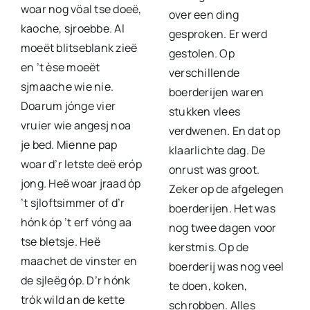
woar nog vöal tse doeë,
over een ding
kaoche, sjroebbe. Al
gesproken. Er werd
moeët blitseblank zieë
gestolen. Op
en ’t èse moeët
verschillende
sjmaache wie nie.
boerderijen waren
Doarum jónge vier
stukken vlees
vruier wie angesj noa
verdwenen. En dat op
je bed. Mienne pap
klaarlichte dag. De
woar d’r letste deë eróp
onrust was groot.
jong. Heë woar jraad óp
Zeker op de afgelegen
’t sjloftsimmer of d’r
boerderijen. Het was
hónk óp ’t erf vóng aa
nog twee dagen voor
tse bletsje. Heë
kerstmis. Op de
maachet de vinster en
boerderij was nog veel
de sjleëg óp. D’r hónk
te doen, koken,
trók wild an de kette
schrobben. Alles