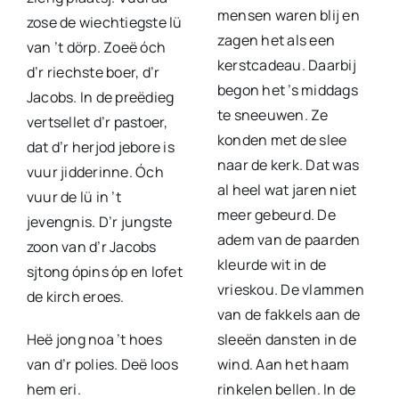
mensen waren blij en
zose de wiechtiegste lü
zagen het als een
van ’t dörp. Zoeë óch
kerstcadeau. Daarbij
d’r riechste boer, d’r
begon het ’s middags
Jacobs. In de preëdieg
te sneeuwen. Ze
vertsellet d’r pastoer,
konden met de slee
dat d’r herjod jebore is
naar de kerk. Dat was
vuur jidderinne. Óch
al heel wat jaren niet
vuur de lü in ’t
meer gebeurd. De
jevengnis. D’r jungste
adem van de paarden
zoon van d’r Jacobs
kleurde wit in de
sjtong ópins óp en lofet
vrieskou. De vlammen
de kirch eroes.
van de fakkels aan de
Heë jong noa ’t hoes
sleeën dansten in de
van d’r polies. Deë loos
wind. Aan het haam
hem eri.
rinkelen bellen. In de