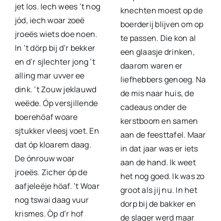
jet los. Iech wees ’t nog
knechten moest op de
jód, iech woar zoeë
boerderij blijven om op
jroeës wiets doe noen.
te passen. Die kon al
In ’t dörp bij d’r bekker
een glaasje drinken,
en d’r sjlechter jong ’t
daarom waren er
alling mar uvver ee
liefhebbers genoeg. Na
dink. ‘t Zouw jeklauwd
de mis naar huis, de
weëde. Óp versjillende
cadeaus onder de
boerehöaf woare
kerstboom en samen
sjtukker vleesj voet. En
aan de feesttafel. Maar
dat óp kloarem daag.
in dat jaar was er iets
De ónrouw woar
aan de hand. Ik weet
jroeës. Zicher óp de
het nog goed. Ik was zo
aafjeleëje höaf. ’t Woar
groot als jij nu. In het
nog tswai daag vuur
dorp bij de bakker en
krismes. Òp d’r hof
de slager werd maar