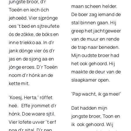
jungste broor, d’r
maan scheen helder.
Toeën en iech óch
De boer zag iemand de
jehoeëd. Vier sjprónge
stal binnen gaan. Hij
oes ’t bed en sjtreufete
greep het jachtgeweer
ós de zökke, de bóks en
van de muur en rende
inne triekko aa. In d’r
de trap naar beneden.
jank dónge vier ós d’r
Mijn oudste broer had
jas en de sjong aa en
het ook gehoord. Hij
jónge eroes. D’r Toeën
maakte de deur van de
noom d’r hónk an de
slaapkamer open.
kette mit.
‘Pap wacht, ik ga mee!’
‘Koesj, Herta,’ róffet
heë. Effe jrommet d’r
Dat hadden mijn
hónk. Doe woare sjtil.
jongste broer, Toon en
Vier lofete uvver ’t erf
ik ook gehoord. Wij
noa d’r sjtal. D’r pap