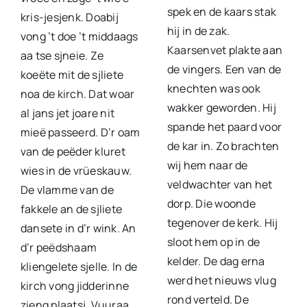
spek en de kaars stak
kris-jesjenk. Doabij
hij in de zak.
vong ’t doe ’t middaags
Kaarsenvet plakte aan
aa tse sjneie. Ze
de vingers. Een van de
koeëte mit de sjliete
knechten was ook
noa de kirch. Dat woar
wakker geworden. Hij
al jans jet joare nit
spande het paard voor
mieë passeerd. D’r oam
de kar in. Zo brachten
van de peëder kluret
wij hem naar de
wies in de vrüeskauw.
veldwachter van het
De vlamme van de
dorp. Die woonde
fakkele an de sjliete
tegenover de kerk. Hij
dansete in d’r wink. An
sloot hem op in de
d’r peëdshaam
kelder. De dag erna
kliengelete sjelle. In de
werd het nieuws vlug
kirch vong jidderinne
rond verteld. De
zieng plaatsj. Vuuraa