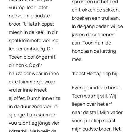
sprongen uit het bed
vuuróp. Iech lofet
en trokken de sokken,
neëver mie äudste
broek en een trui aan.
broor. ’t Hats kloppet
In de gang deden wij de
miech in de keël. In d’r
jas en de schoenen
sjtal klömmete vier ing
aan. Toon nam de
ledder umhoeëg. D’r
hond aan de ketting
Toeën bloof ónge mit
mee.
d’r hónk. Óp d’r
häuzölder woar in inne
‘Koest Herta,’ riep hij.
ek e tsimmersje woar
Even gromde de hond.
vruier inne kneët
Toen was hij stil. Wij
sjloffet. Durch inne rits
liepen over het erf
in de duur zoge vier lit
naar de stal. Mijn vader
sjienge. Lanksaam en
voorop. Ik liep naast
vuurzichtieg jónge vier
mijn oudste broer. Het
kótterbij. Me hoeët ós