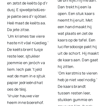
de bril kijkt hij me aan.
en zetst de keëts óp d’r
Dan trekt hij een la
dusj. E sjweëjelsdües-
open. Een stuk kaars
je pakte oes d’r sjótsel.
neemt hij eruit. Met
Heë maat de keëts aa.
een hand maakt hij
Da jete zitse.
wat plaats en zet de
‘Um krismes tse viere
kaars op de tafel. Een
haste nit vöal nüedieg.’
lucifersdoosje pakt hij
De keëts brent tusje
uit de schort. Hij maakt
reste leer, sjtukker
de kaars aan. Dan gaat
joemmie en jeróch va
hij zitten.
liem. Iech pak ’t jeld
‘Om kerstmis te vieren
wat de mam in e sjtuk
heb je niet veel nodig.’
papier jedrieënd hat
De kaars brandt
oes de tèsj.
tussen resten leer,
‘Vruier hauwe vier
stukken gummie en
heem inne boerehof.