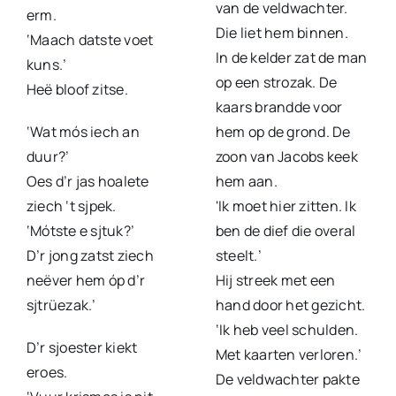
van de veldwachter.
erm.
Die liet hem binnen.
‘Maach datste voet
In de kelder zat de man
kuns.’
op een strozak. De
Heë bloof zitse.
kaars brandde voor
‘Wat mós iech an
hem op de grond. De
duur?’
zoon van Jacobs keek
Oes d’r jas hoalete
hem aan.
ziech ‘t sjpek.
'Ik moet hier zitten. Ik
‘Mótste e sjtuk?’
ben de dief die overal
D’r jong zatst ziech
steelt.’
neëver hem óp d’r
Hij streek met een
sjtrüezak.’
hand door het gezicht.
‘Ik heb veel schulden.
D’r sjoester kiekt
Met kaarten verloren.’
eroes.
De veldwachter pakte