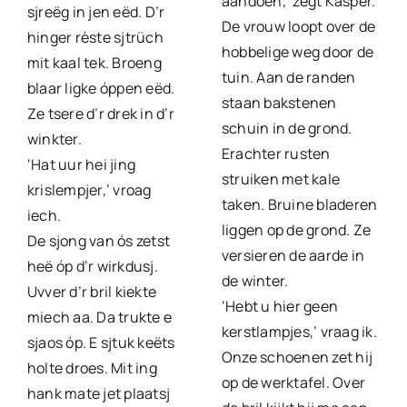
aandoen,’ zegt Kasper.
sjreëg in jen eëd. D’r
De vrouw loopt over de
hinger rèste sjtrüch
hobbelige weg door de
mit kaal tek. Broeng
tuin. Aan de randen
blaar ligke óppen eëd.
staan bakstenen
Ze tsere d’r drek in d’r
schuin in de grond.
winkter.
Erachter rusten
‘Hat uur hei jing
struiken met kale
krislempjer,’ vroag
taken. Bruine bladeren
iech.
liggen op de grond. Ze
De sjong van ós zetst
versieren de aarde in
heë óp d’r wirkdusj.
de winter.
Uvver d’r bril kiekte
‘Hebt u hier geen
miech aa. Da trukte e
kerstlampjes,’ vraag ik.
sjaos óp. E sjtuk keëts
Onze schoenen zet hij
holte droes. Mit ing
op de werktafel. Over
hank mate jet plaatsj