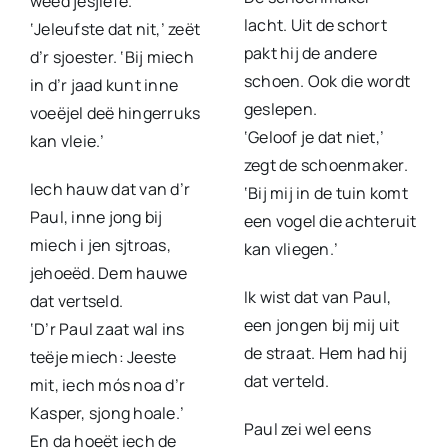
weëd jesjlèfe.
lacht. Uit de schort
‘Jeleufste dat nit,’ zeët
pakt hij de andere
d’r sjoester. ‘Bij miech
schoen. Ook die wordt
in d’r jaad kunt inne
geslepen.
voeëjel deë hingerruks
‘Geloof je dat niet,’
kan vleie.’
zegt de schoenmaker.
Iech hauw dat van d’r
‘Bij mij in de tuin komt
Paul, inne jong bij
een vogel die achteruit
miech i jen sjtroas,
kan vliegen.’
jehoeëd. Dem hauwe
Ik wist dat van Paul,
dat vertseld.
een jongen bij mij uit
‘D’r Paul zaat wal ins
de straat. Hem had hij
teëje miech: Jeeste
dat verteld.
mit, iech mós noa d’r
Kasper, sjong hoale.’
Paul zei wel eens
En da hoeët iech de