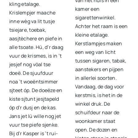
van het huis in een
kling etalage.
kamer een
Krislempjer maache
sigarettenwinkel.
inne wèg va lit tusje
Achter het raam is een
tsiejare, toebak,
kleine etalage.
aasjtèchere en piefe in
Kerstlampjes maken
alle tsoate. Hü, d’r daag
een weg van licht
vuur de krismes, is in ’t
tussen sigaren, tabak,
jesjef nog vöal tse
aanstekers en pijpen
doeë. De sjuufduur
in allerlei soorten.
noa ’t woeëntsimmer
Vandaag, de dag voor
sjteet óp. De doeëze en
kerstmis, is het in de
kiste sjtunt jesjtapeld
winkel druk. De
óp d’r dusj en de kas.
schuifdeur naar de
Jans jet lü wille nog jet
woonkamer staat
vuur tse piefe sjenke.
open. De dozen en
Bij d’r Kasper is ’t rui-