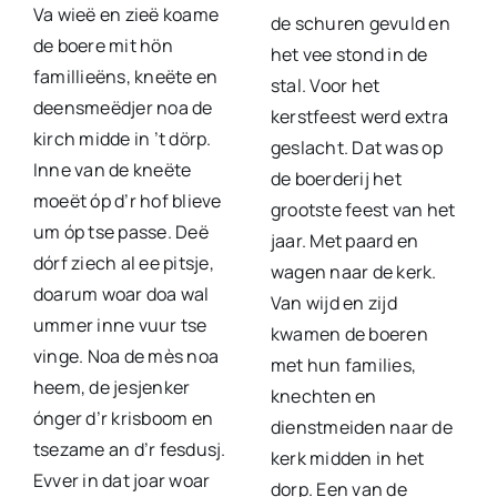
Va wieë en zieë koame
de schuren gevuld en
de boere mit hön
het vee stond in de
famillieëns, kneëte en
stal. Voor het
deensmeëdjer noa de
kerstfeest werd extra
kirch midde in ’t dörp.
geslacht. Dat was op
Inne van de kneëte
de boerderij het
moeët óp d’r hof blieve
grootste feest van het
um óp tse passe. Deë
jaar. Met paard en
dórf ziech al ee pitsje,
wagen naar de kerk.
doarum woar doa wal
Van wijd en zijd
ummer inne vuur tse
kwamen de boeren
vinge. Noa de mès noa
met hun families,
heem, de jesjenker
knechten en
ónger d’r krisboom en
dienstmeiden naar de
tsezame an d’r fesdusj.
kerk midden in het
Evver in dat joar woar
dorp. Een van de