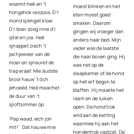
woamit heë an ’t
moest blinken en het
hongshok vaszoos. D’r
eten moest goed
mond sjienget kloar.
smaken. Daarom
D’r boer zoog inne d’r
gingen wij vroeger dan
sjtal eri joa. Heë
anders naar bed. Mijn
sjnappet ziech ’t
vader was de laatste
jachjeweer van de
die naar boven ging. Hij
moer en sjneuret de
was net op de
trap eraaf. Mie äudste
slaapkamer of de hond
broor hauw ’t óch
op het erf begon te
jehoeéd. Heë maachet
blaffen. Hij maakte het
de duur van ’t
raam en de luiken
sjloftsimmer óp.
open. De hond trok
wild aan de ketting
‘Pap waad, iech jon
waarmee hij aan het
mit!’ Dat hauwe mie
hondenhok vastzat. De