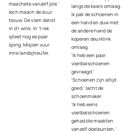
maachete vanzelf jole.’
langs de kaars omlaag.
Iech maach de duur
Ik pak de schoenen in
tsouw. De vlam danst
een hand en duw met
in d’r wink. In ’t rek
de andere hand de
sjteet nog ee paar
koperen deurklink
sjong. Misjien vuur
omlaag.
inne landsjtreufer.
‘Ik heb een paar
voetbalschoenen
gevraagd.’
‘Schoenen zijn altijd
goed,’ lacht de
schoenmaker.
’Ik heb eens
voetbalschoenen
gehad die maakten
vanzelf doelpunten.’