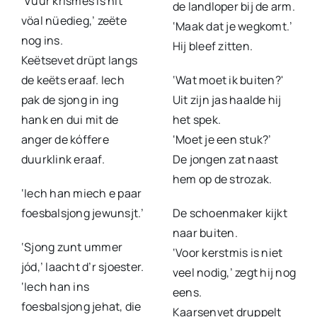
‘Vuur krismes is nit
de landloper bij de arm.
vöal nüedieg,’ zeëte
‘Maak dat je wegkomt.’
nog ins.
Hij bleef zitten.
Keëtsevet drüpt langs
de keëts eraaf. Iech
‘Wat moet ik buiten?'
pak de sjong in ing
Uit zijn jas haalde hij
hank en dui mit de
het spek.
anger de kóffere
‘Moet je een stuk?’
duurklink eraaf.
De jongen zat naast
hem op de strozak.
‘Iech han miech e paar
foesbalsjong jewunsjt.’
De schoenmaker kijkt
naar buiten.
‘Sjong zunt ummer
‘Voor kerstmis is niet
jód,’ laacht d’r sjoester.
veel nodig,’ zegt hij nog
‘Iech han ins
eens.
foesbalsjong jehat, die
Kaarsenvet druppelt