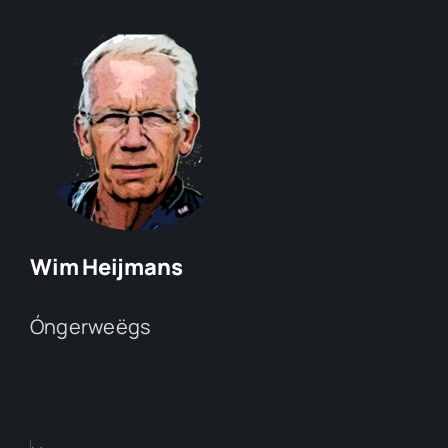
Wim Heijmans
Óngerweëgs