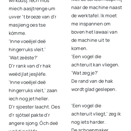
wirkdusj. Iech mós
naar de machine naast
miech aasjtrenge um
de werktafel. Ik moet
uvver ’t broeze van d’r
me inspannen om
masjieng oes tse
boven het lawaai van
kómme.
de machine uit te
‘Inne voeëjel deë
komen.
hingerruks vleit.’
‘Een vogel die
‘Wat zeëste?’
achteruit kan vliegen.
D’r rank van d’r hak
‘Wat zeg je?’
weëd jlat jesjlèfe.
De rand van de hak
‘Inne voeëjel deë
wordt glad geslepen.
hingerruks vleit,’ zaan
iech nog jet heller.
‘Een vogel die
D’r sjoester laacht. Oes
achteruit vliegt,’ zeg ik
d’r sjótsel pakte d’r
nog iets harder.
angere sjong. Óch deë
De schoenmaker