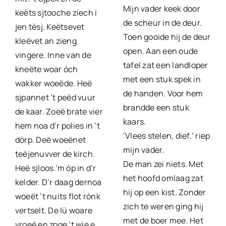
Mijn vader keek door
keëts sjtooche ziech i
de scheur in de deur.
jen tèsj. Keëtsevet
Toen gooide hij de deur
kleëvet an zieng
open. Aan een oude
vingere. Inne van de
tafel zat een landloper
kneëte woar óch
met een stuk spek in
wakker woeëde. Heë
de handen. Voor hem
sjpannet ’t peëd vuur
brandde een stuk
de kaar. Zoeë brate vier
kaars.
hem noa d’r polies in ’t
‘Vlees stelen, dief,’ riep
dörp. Deë woeënet
mijn vader.
teëjenuvver de kirch.
De man zei niets. Met
Heë sjloos ‘m óp in d’r
het hoofd omlaag zat
kelder. D’r daag dernoa
hij op een kist. Zonder
woeët ’t nuits flot rónk
zich te weren ging hij
vertselt. De lü woare
met de boer mee. Het
vroeë en zoge ’t wie e