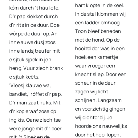
hart klopte in de keel.
kóm durch ’t häu lofe.
In de stal klommen wij
D’r pap kiekket durch
een ladder omhoog.
d’r rits in de duur. Doe
Toon bleef beneden
wórpe de duur óp. An
met de hond. Op de
inne auwe dusj zoos
hooizolder was in een
inne landsjtreufer mit
hoek een kamertje
e sjtuk sjpek in jen
waar vroeger een
heng. Vuur ziech brank
knecht sliep. Door een
e sjtuk keëts.
scheur in de deur
‘Vleesj klauwe wa,
zagen wij licht
bandiet,’ róffet d’r pap.
schijnen. Langzaam
D’r man zaat nüks. Mit
en voorzichtig gingen
d’r kop eraaf zose óp
wij dichterbij. Je
ing kis. Oane ziech tse
hoorde ons nauwelijks
were jonge mit d’r boer
door het hooi lopen.
mit. ‘t Sjpek en de