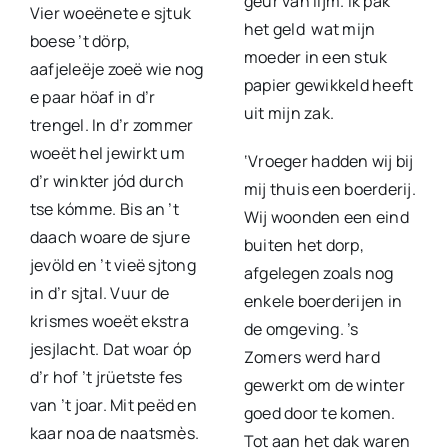
geur van lijm. Ik pak
Vier woeënete e sjtuk
het geld wat mijn
boese ’t dörp,
moeder in een stuk
aafjeleëje zoeë wie nog
papier gewikkeld heeft
e paar höaf in d’r
uit mijn zak.
trengel. In d’r zommer
woeët hel jewirkt um
‘Vroeger hadden wij bij
d’r winkter jód durch
mij thuis een boerderij.
tse kómme. Bis an ’t
Wij woonden een eind
daach woare de sjure
buiten het dorp,
jevöld en ’t vieë sjtong
afgelegen zoals nog
in d’r sjtal. Vuur de
enkele boerderijen in
krismes woeët ekstra
de omgeving. ’s
jesjlacht. Dat woar óp
Zomers werd hard
d’r hof ’t jrüetste fes
gewerkt om de winter
van ’t joar. Mit peëd en
goed door te komen.
kaar noa de naatsmès.
Tot aan het dak waren