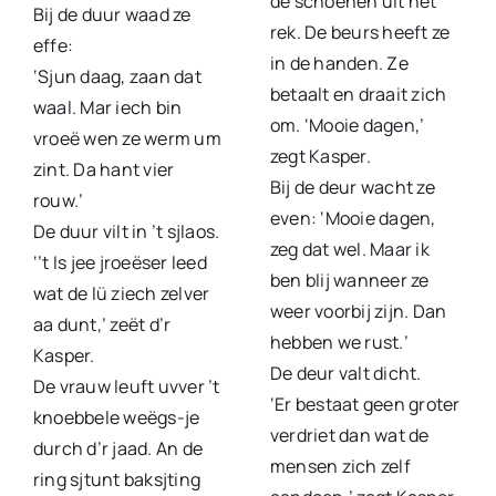
de schoenen uit het
Bij de duur waad ze
rek. De beurs heeft ze
effe:
in de handen. Ze
‘Sjun daag, zaan dat
betaalt en draait zich
waal. Mar iech bin
om. ‘Mooie dagen,’
vroeë wen ze werm um
zegt Kasper.
zint. Da hant vier
Bij de deur wacht ze
rouw.’
even: ‘Mooie dagen,
De duur vilt in ’t sjlaos.
zeg dat wel. Maar ik
‘’t Is jee jroeëser leed
ben blij wanneer ze
wat de lü ziech zelver
weer voorbij zijn. Dan
aa dunt,’ zeët d’r
hebben we rust.’
Kasper.
De deur valt dicht.
De vrauw leuft uvver ’t
‘Er bestaat geen groter
knoebbele weëgs-je
verdriet dan wat de
durch d’r jaad. An de
mensen zich zelf
ring sjtunt baksjting