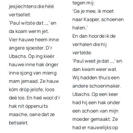
tegen mij:
jesjiechtens die hëë
‘Ga je mee, ik moet
vertsellet.
naar Kasper, schoenen
‘Paul witste dat …,’ en
halen.’
da koam werm jet.
En dan hoorde ik de
Vier hauwe heem inne
verhalen die hij
angere sjoester. D’r
vertelde.
Ubachs. Óp ing kieër
‘Paul weet je dat …,’ en
hauwe inne hak ónger
dan kwam weer wat.
inne sjong van mieng
Wij hadden thuis een
mam jemaad. Ze hauw
andere schoenmaker.
kóm dróp jelofe, loos
Ubachs. Op een keer
deë los. En heë wool d’r
had hij een hak onder
hak nit óppenuits
een schoen van mijn
maache, oane dat ze
moeder gemaakt. Ze
betsalet.
had er nauwelijks op