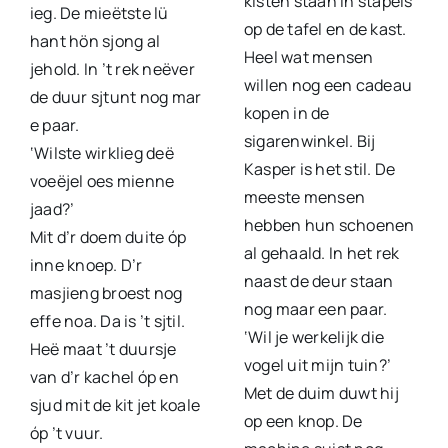
kisten staan in stapels
ieg. De mieëtste lü
op de tafel en de kast.
hant hön sjong al
Heel wat mensen
jehold. In ’t rek neëver
willen nog een cadeau
de duur sjtunt nog mar
kopen in de
e paar.
sigarenwinkel. Bij
‘Wilste wirklieg deë
Kasper is het stil. De
voeëjel oes mienne
meeste mensen
jaad?’
hebben hun schoenen
Mit d’r doem duite óp
al gehaald. In het rek
inne knoep. D’r
naast de deur staan
masjieng broest nog
nog maar een paar.
effe noa. Da is ’t sjtil.
‘Wil je werkelijk die
Heë maat ’t duursje
vogel uit mijn tuin?’
van d’r kachel óp en
Met de duim duwt hij
sjud mit de kit jet koale
op een knop. De
óp ’t vuur.