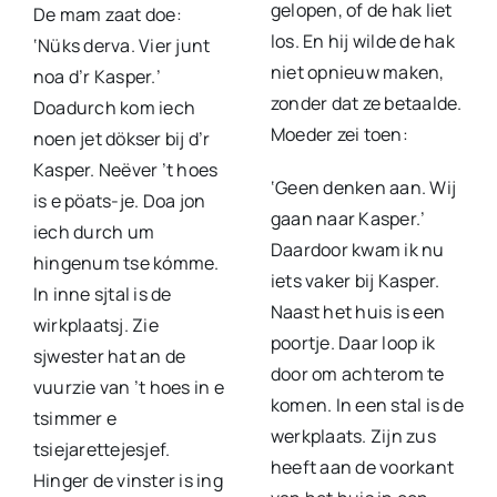
gelopen, of de hak liet
De mam zaat doe:
los. En hij wilde de hak
‘Nüks derva. Vier junt
niet opnieuw maken,
noa d’r Kasper.’
zonder dat ze betaalde.
Doadurch kom iech
Moeder zei toen:
noen jet dökser bij d’r
Kasper. Neëver ’t hoes
‘Geen denken aan. Wij
is e pöats-je. Doa jon
gaan naar Kasper.’
iech durch um
Daardoor kwam ik nu
hingenum tse kómme.
iets vaker bij Kasper.
In inne sjtal is de
Naast het huis is een
wirkplaatsj. Zie
poortje. Daar loop ik
sjwester hat an de
door om achterom te
vuurzie van ’t hoes in e
komen. In een stal is de
tsimmer e
werkplaats. Zijn zus
tsiejarettejesjef.
heeft aan de voorkant
Hinger de vinster is ing