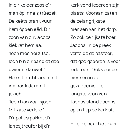
In d’r kelder zoos d’r
kerk vond iedereen zijn
man óp inne sjtrüezak.
plaats. Vooraan zaten
De keëts brank vuur
de belangrijkste
hem óppen eëd. D’r
mensen van het dorp.
zoon van d’r Jacobs
Zo ook de rijkste boer,
kiekket hem aa.
Jacobs. In de preek
‘Iech mós hei zitse.
vertelde de pastoor,
Iech bin d’r bandiet deë
dat god geboren is voor
uvveral klauwet.’
iedereen. Ook voor de
Heë sjtriecht ziech mit
mensen in de
ing hank durch ’t
gevangenis. De
jezich.
jongste zoon van
‘Iech han vöal sjood.
Jacobs stond opeens
Mit kate verlore.’
op en liep de kerk uit.
D’r polies pakket d’r
Hij ging naar het huis
landsjtreufer bij d’r