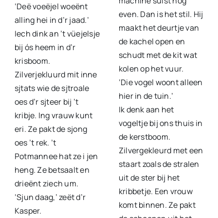
machine suist nog
‘Deë voeëjel woeënt
even. Dan is het stil. Hij
alling hei in d’r jaad.’
maakt het deurtje van
Iech dink an ’t vüejelsje
de kachel open en
bij ós heem in d’r
schudt met de kit wat
krisboom.
kolen op het vuur.
Zilverjekluurd mit inne
‘Die vogel woont alleen
sjtats wie de sjtroale
hier in de tuin.’
oes d’r sjteer bij ’t
Ik denk aan het
kribje. Ing vrauw kunt
vogeltje bij ons thuis in
eri. Ze pakt de sjong
de kerstboom.
oes ’t rek. ’t
Zilvergekleurd met een
Potmannee hat ze i jen
staart zoals de stralen
heng. Ze betsaalt en
uit de ster bij het
drieënt ziech um.
kribbetje. Een vrouw
‘Sjun daag,’ zeët d’r
komt binnen. Ze pakt
Kasper.