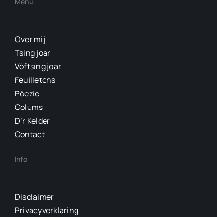
Menu
Over mij
Tsing joar
Vóftsíng joar
Feuilletons
Pöezie
Colums
D’r Kelder
Contact
Info
Disclaimer
Privacyverklaring