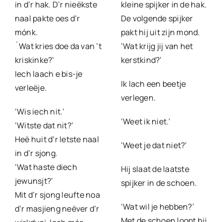
in d’r hak. D’r nieëkste
kleine spijker in de hak.
naal pakte oes d’r
De volgende spijker
mónk.
pakt hij uit zijn mond.
´Wat kries doe da van ’t
’Wat krijg jij van het
kriskinke?’
kerstkind?’
Iech laach e bis-je
Ik lach een beetje
verleëje.
verlegen.
‘Wis iech nit.’
‘Weet ik niet.’
‘Witste dat nit?’
Heë huit d’r letste naal
‘Weet je dat niet?’
in d’r sjong.
‘Wat haste diech
Hij slaat de laatste
jewunsjt?’
spijker in de schoen.
Mit d’r sjong leufte noa
‘Wat wil je hebben?’
d’r masjieng neëver d’r
Met de schoen loopt hij