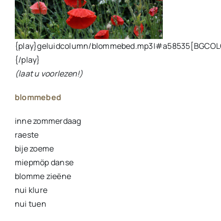
{play}geluidcolumn/blommebed.mp3|#a58535[BGCO
{/play}
(laat u voorlezen!)
blommebed
inne zommerdaag
raeste
bije zoeme
miepmöp danse
blomme zieëne
nui klure
nui tuen