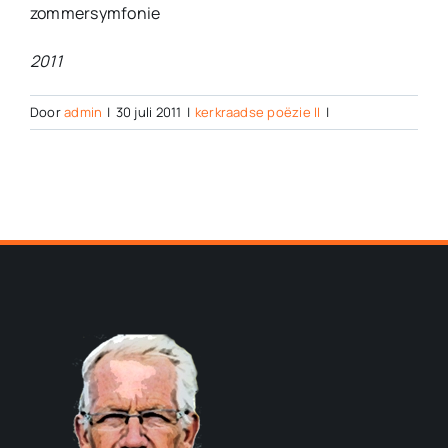
zommersymfonie
2011
Door
admin
|
30 juli 2011
|
kerkraadse poëzie II
|