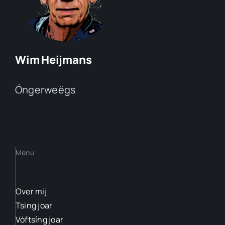
Wim Heijmans
Óngerweëgs
Menu
Over mij
Tsing joar
Vóftsíng joar