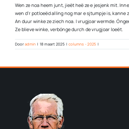
Wen ze noa heem junt, jieët heë ze e jesjenk mit. Inne
wen d’r potloeëd alling nog mar e sjtumpje is, kanne z
An duur winke ze ziech noa. I vrugjoar wermde. Ónger 
Ze blieve winke, verbónge durch de vrugjoar loeët.
Door
admin
|
18 maart 2025
|
columns - 2025
|