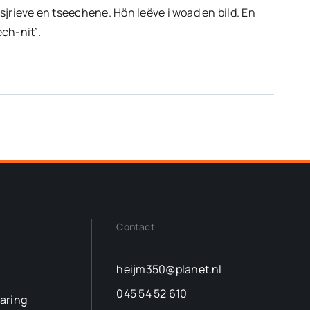
volume
 sjrieve en tseechene. Hön leëve i woad en bild. En
te
ech-nit’.
verhogen
of
te
verlagen.
Contact
heijm350@planet.nl
045 54 52 610
laring