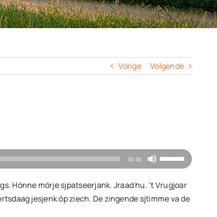
Vorige
Volgende
Gebruik
00:00
Omhoog/Omlaa
pijltoetsen
ëgs. Hönne mörje sjpatseerjank. Jraad hu. ’t Vrugjoar
om
boertsdaag jesjenk óp ziech. De zingende sjtimme va de
het