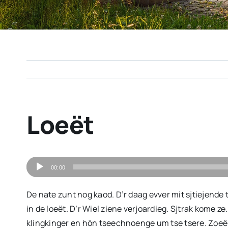
Loeët
Audiospeler
00:00
De nate zunt nog kaod. D’r daag evver mit sjtiejende 
in de loeët. D’r Wiel ziene verjoardieg. Sjtrak kome z
klingkinger en hön tseechnoenge um tse tsere. Zoeë ju