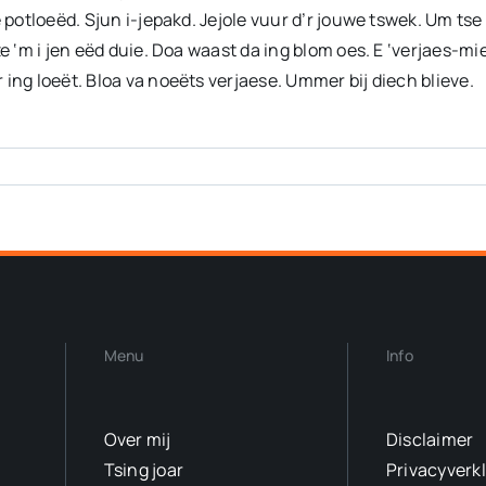
 potloeëd. Sjun i-jepakd. Jejole vuur d’r jouwe tswek. Um tse
e ‘m i jen eëd duie. Doa waast da ing blom oes. E ‘verjaes-mi
ing loeët. Bloa va noeëts verjaese. Ummer bij diech blieve.
Menu
Info
Over mij
Disclaimer
Tsing joar
Privacyverk