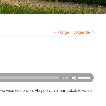
Vorige
Volgende
Gebruik
00:00
Omhoog/Omlaa
pijltoetsen
re va wies noa broen. Absjied van e joar. Jebakke van e
om
het