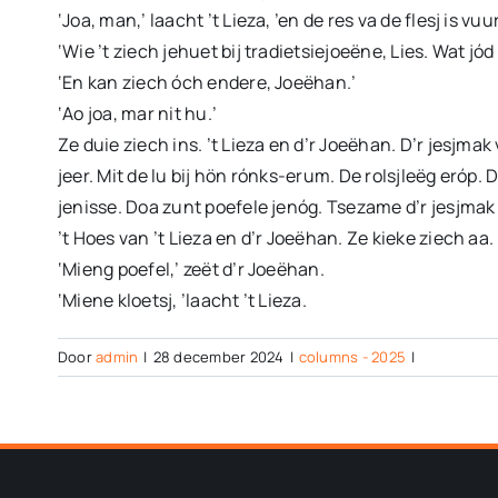
‘Joa, man,’ laacht ’t Lieza, ’en de res va de flesj is vuu
‘Wie ’t ziech jehuet bij tradietsiejoeëne, Lies. Wat jó
‘En kan ziech óch endere, Joeëhan.’
‘Ao joa, mar nit hu.’
Ze duie ziech ins. ’t Lieza en d’r Joeëhan. D’r jesjmak 
jeer. Mit de lu bij hön rónks-erum. De rolsjleëg eróp. 
jenisse. Doa zunt poefele jenóg. Tsezame d’r jesjmak 
’t Hoes van ’t Lieza en d’r Joeëhan. Ze kieke ziech aa.
‘Mieng poefel,’ zeët d’r Joeëhan.
‘Miene kloetsj, ’laacht ’t Lieza.
Door
admin
|
28 december 2024
|
columns - 2025
|