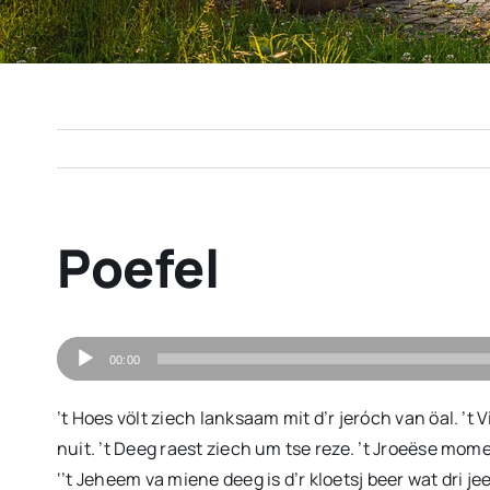
Poefel
Audiospeler
00:00
’t Hoes völt ziech lanksaam mit d’r jeróch van öal. ’t 
nuit. ’t Deeg raest ziech um tse reze. ’t Jroeëse mome
‘’t Jeheem va miene deeg is d’r kloetsj beer wat dri jee