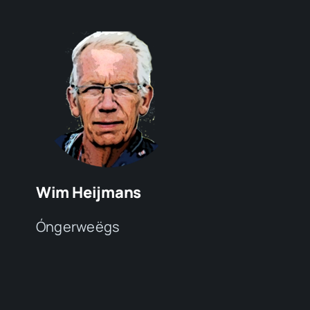
Wim Heijmans
Óngerweëgs