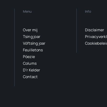
Menu
Info
Over mij
Disclaimer
Tsing joar
Privacyverk
Vóftsíng joar
Cookiebelei
Feuilletons
Pöezie
Colums
D’r Kelder
Contact