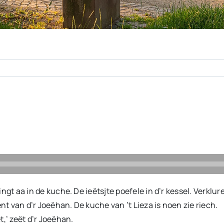
Vingt aa in de kuche. De ieëtsjte poefele in d’r kessel. Verklu
nt van d’r Joeëhan. De kuche van ’t Lieza is noen zie riech.
t,’ zeët d’r Joeëhan.