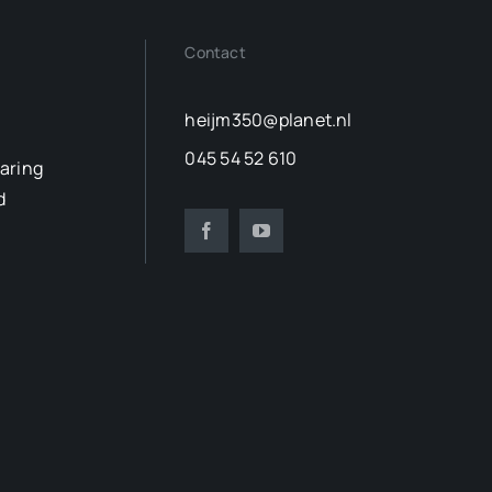
Contact
heijm350@planet.nl
045 54 52 610
laring
d