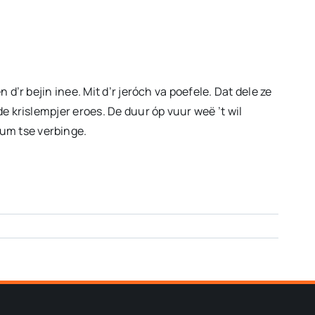
volume
te
verhogen
of
te
n d’r bejin inee. Mit d’r jeróch va poefele. Dat dele ze
verlagen.
 de krislempjer eroes. De duur óp vuur weë ’t wil
 um tse verbinge.