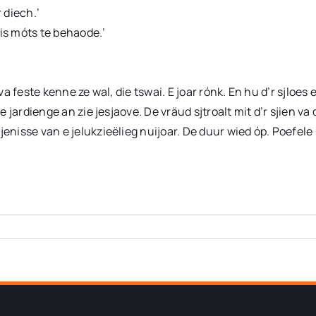
r diech.’
d is móts te behaode.’
va feste kenne ze wal, die tswai. E joar rónk. En hu d’r sjloes e
De jardienge an zie jesjaove. De vräud sjtroalt mit d’r sjien va
jenisse van e jelukzieëlieg nuijoar. De duur wied óp. Poefele