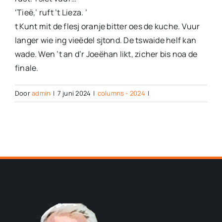
‘Tieë,’ ruft ’t Lieza. ’
t Kunt mit de flesj oranje bitter oes de kuche. Vuur
langer wie ing vieëdel sjtond. De tswaide helf kan
wade. Wen ’t an d’r Joeëhan likt, zicher bis noa de
finale.
Door
admin
|
7 juni 2024
|
columns - 2024
|