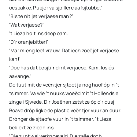
oespakke. Pupjer va sjpillere aafsjtubbe.’
‘Bis te nit jet verjaese man?’
‘Wat verjaese?’
’t Lieza holt ins deep oam.
‘D’r oranjebitter!’
‘Mar mieng leef vrauw. Dat iech zoeëjet verjaese
kan!’
‘Doe has dat besjtimd nit verjaese. Kóm, los ós
aavange.’
De tuut mit de veëntjer sjteet ja nog haof óp in ’t
tsimmer. Va wie ’t nuuks woeëd mit ’t Hollendsje
zinge i Sjwede. D’r Joeëhan zetst ze óp d’r dusj.
Boave dróp ligke de plastic veëntjer vuur an duur.
Drónger de sjtaofe vuur in ’t tsimmer. ’t Lieza
bekiekt ze ziech ins.
‘Die zunt wal verknoeveld. Die zalle doch