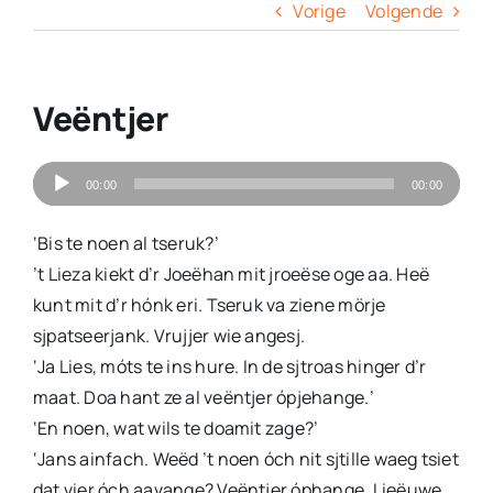
Columns
Vorige
Volgende
Overige
Veëntjer
Contact
Audiospeler
00:00
00:00
‘Bis te noen al tseruk?’
’t Lieza kiekt d’r Joeëhan mit jroeëse oge aa. Heë
kunt mit d’r hónk eri. Tseruk va ziene mörje
sjpatseerjank. Vrujjer wie angesj.
‘Ja Lies, móts te ins hure. In de sjtroas hinger d’r
maat. Doa hant ze al veëntjer ópjehange.’
‘En noen, wat wils te doamit zage?’
‘Jans ainfach. Weëd ’t noen óch nit sjtille waeg tsiet
dat vier óch aavange? Veëntjer óphange. Lieëuwe