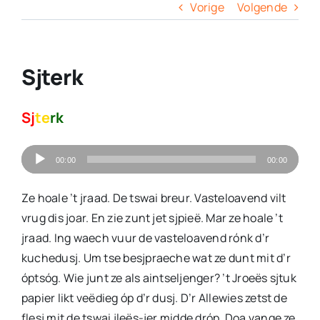
Columns
Vorige
Volgende
Overige
Sjterk
Contact
Sj
te
rk
Audiospeler
00:00
00:00
Ze hoale ’t jraad. De tswai breur. Vasteloavend vilt
vrug dis joar. En zie zunt jet sjpieë. Mar ze hoale ’t
jraad. Ing waech vuur de vasteloavend rónk d’r
kuchedusj. Um tse besjpraeche wat ze dunt mit d’r
óptsóg. Wie junt ze als aintseljenger? ’t Jroeës sjtuk
papier likt veëdieg óp d’r dusj. D’r Allewies zetst de
flesj mit de tswai jleës-jer midde dróp. Doa vange ze