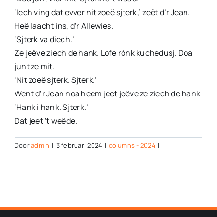
‘Iech ving dat evver nit zoeë sjterk,’ zeët d’r Jean.
Heë laacht ins, d’r Allewies.
‘Sjterk va diech.’
Ze jeëve ziech de hank. Lofe rónk kuchedusj. Doa
junt ze mit.
‘Nit zoeë sjterk. Sjterk.’
Went d’r Jean noa heem jeet jeëve ze ziech de hank.
‘Hank i hank. Sjterk.’
Dat jeet ’t weëde.
Door
admin
|
3 februari 2024
|
columns - 2024
|