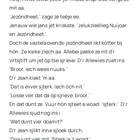
mit aa.
‘Jezóndheet,’ zage ze teëje ee.
Jenauw wie jans jet kriskate. ‘Jelukzieëlieg Nuijoar
en Jezóndheet.’
Doch de vastelaovends-jezóndheet likt kótter bij
hön. Ze kieke ziech aa. Allebei pakke ze nit d’r
viltsjtift um jet óp tse sjrieve. D’r Allewies zuet ins.
‘Broor, iech wees nuuks.’
D’r Jean kiekt ‘m aa.
‘Dat is evver sjterk. Iech óch nit.’
‘Losse vier dat da óp sjrieve, broor.’
En dat dunt ze. Vuur hön sjteet e woad: ‘sjterk.’ D’r
Allewies sjud nog ins i.
‘Wat dunt vier doamit?’
D’r Jean sjlikt inne sjloek durch.
‘Doa junt vier mit. Sjterk is ’t woad.’