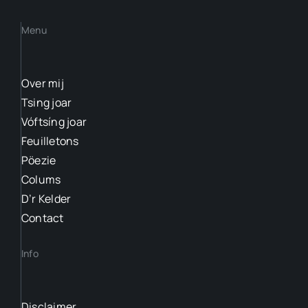
Menu
Over mij
Tsing joar
Vóftsíng joar
Feuilletons
Pöezie
Colums
D’r Kelder
Contact
Info
Disclaimer