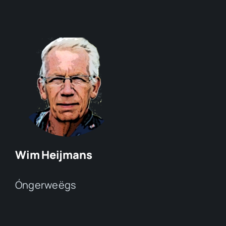
Wim Heijmans
Óngerweëgs