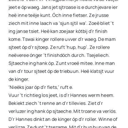
jeet e óp waeg. Jans jet sjtroase is e durchjevare ier
heë inne teëje kunt. Óch inne fietser. Ze jrusse
ziech mit inne laach va ‘sjun sjtil wa’. Zoeë bliet ’t
ing janse tsiet. Heë kan zoejaar kótbij d’r finish
kome. Tswai kinger rollere uvver d’r waeg. De mam
sjteet óp d’r sjtoep. Ze ruft ‘hup, hup’. Ze rollere
neëveree ónger ’t finishdóch durch. Tsejeliech.
Sjtaeche ing hank óp. Zunt vroeë mitee. Inne man
van d’r tour sjteet óp de triebuun. Heë klatsjt vuur
de kinger.
‘Nieëks joar óp d’r fiets,’ ruft e.
Vuur ’t richtieg los jeet, is d’r Hannes werm heem.
Bekiekt ziech ’t renne an d’r tillevies. Ziet d’r
verluzer ing hank óp sjtaeche. Mit troane va verlós.
D’r Hannes dinkt an de kinger óp d’r roller. Winne of
verlizze. Ze dunt ’t tsezame. Mit d’r hup hup van de