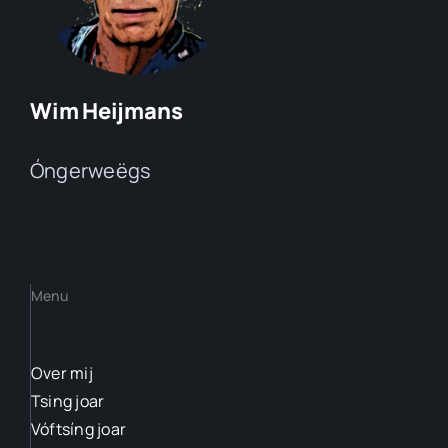
Wim Heijmans
Óngerweëgs
Menu
Over mij
Tsing joar
Vóftsíng joar