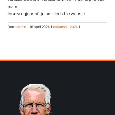
mam.
Inne vrugjoarmörje um ziech tse wunsje.
Door
admin
|
16 april 2024
|
columns - 2024
|