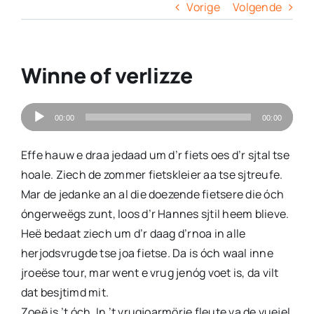
Columns
Vorige
Volgende
Overige
Winne of verlizze
Contact
Audiospeler
00:00
00:00
Effe hauw e draa jedaad um d’r fiets oes d’r sjtal tse
hoale. Ziech de zommer fietskleier aa tse sjtreufe.
Mar de jedanke an al die doezende fietsere die óch
óngerweëgs zunt, loos d’r Hannes sjtil heem blieve.
Heë bedaat ziech um d’r daag d’rnoa in alle
herjodsvrugde tse joa fietse. Da is óch waal inne
jroeëse tour, mar went e vrug jenóg voet is, da vilt
dat besjtimd mit.
Zoeë is ’t óch. In ’t vrugjoarmörje fleute va de vuejel