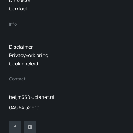
D’r Kelder
Contact
Info
Disclaimer
Privacyverklaring
Cookiebeleid
Contact
heijm350@planet.nl
045 54 52 610