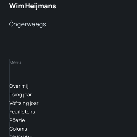
Wim Heijmans
Óngerweëgs
Menu
Over mij
Tsing joar
Vóftsíng joar
Feuilletons
Pöezie
Colums