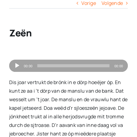
Columns
Vorige
Volgende
Overige
Zeën
Contact
Audiospeler
00:00
00:00
Dis joar vertrukt de brónk in e dörp hoeëjer óp. En
kunt ze aa i ’t dörp van de manslu van de bank. Dat
wesselt um ’t joar. De manslu en de vrauwlu hant de
kapel jetseerd. Doa weëd d’r sjloeszeën jejoave. De
jónkheet trukt al in alle herjodsvrugde mit tromme
durch de sjtroase. D’r aavank van inne daag vol va
jebroecher. Jister hant ze óp mieëdere plaatsje