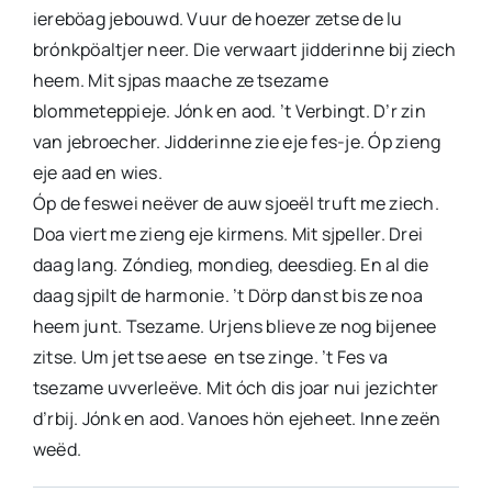
iereböag jebouwd. Vuur de hoezer zetse de lu
brónkpöaltjer neer. Die verwaart jidderinne bij ziech
heem. Mit sjpas maache ze tsezame
blommeteppieje. Jónk en aod. ’t Verbingt. D’r zin
van jebroecher. Jidderinne zie eje fes-je. Óp zieng
eje aad en wies.
Óp de feswei neëver de auw sjoeël truft me ziech.
Doa viert me zieng eje kirmens. Mit sjpeller. Drei
daag lang. Zóndieg, mondieg, deesdieg. En al die
daag sjpilt de harmonie. ’t Dörp danst bis ze noa
heem junt. Tsezame. Urjens blieve ze nog bijenee
zitse. Um jet tse aese en tse zinge. ’t Fes va
tsezame uvverleëve. Mit óch dis joar nui jezichter
d’rbij. Jónk en aod. Vanoes hön ejeheet. Inne zeën
weëd.