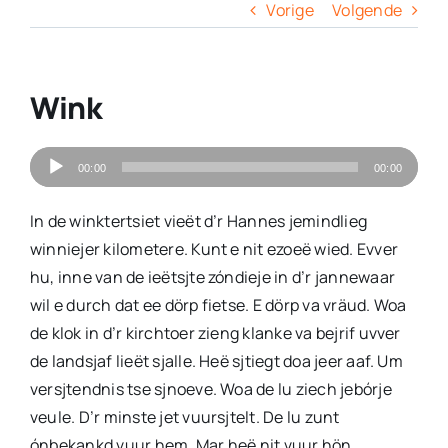
Columns
Vorige
Volgende
Overige
Wink
Contact
Audiospeler
00:00
00:00
In de winktertsiet vieët d’r Hannes jemindlieg
winniejer kilometere. Kunt e nit ezoeë wied. Evver
hu, inne van de ieëtsjte zóndieje in d’r jannewaar
wil e durch dat ee dörp fietse. E dörp va vräud. Woa
de klok in d’r kirchtoer zieng klanke va bejrif uvver
de landsjaf lieët sjalle. Heë sjtiegt doa jeer aaf. Um
versjtendnis tse sjnoeve. Woa de lu ziech jebórje
veule. D’r minste jet vuursjtelt. De lu zunt
ónbekankd vuur hem. Mar heë nit vuur hön.