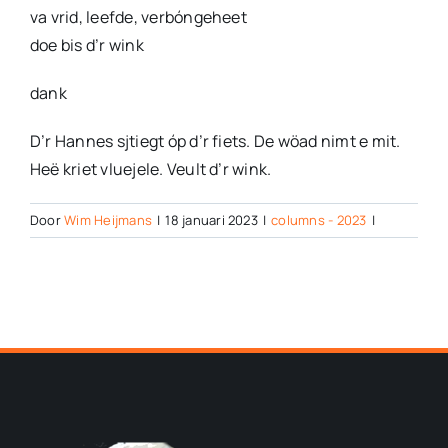
va vrid, leefde, verbóngeheet
doe bis d’r wink
dank
D’r Hannes sjtiegt óp d’r fiets. De wöad nimt e mit.
Heë kriet vluejele. Veult d’r wink.
Door
Wim Heijmans
|
18 januari 2023
|
columns - 2023
|