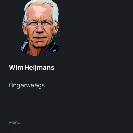
Wim Heijmans
Óngerweëgs
Menu