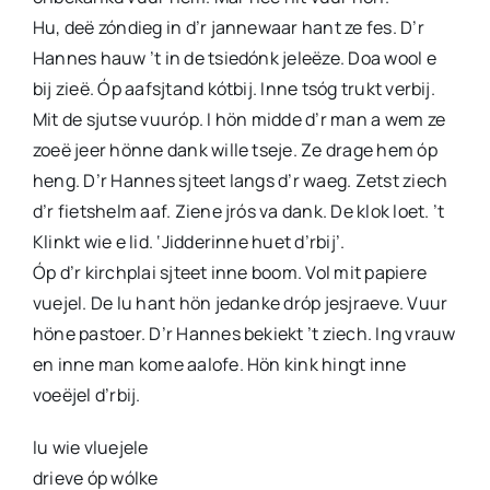
Hu, deë zóndieg in d’r jannewaar hant ze fes. D’r
Hannes hauw ’t in de tsiedónk jeleëze. Doa wool e
bij zieë. Óp aafsjtand kótbij. Inne tsóg trukt verbij.
Mit de sjutse vuuróp. I hön midde d’r man a wem ze
zoeë jeer hönne dank wille tseje. Ze drage hem óp
heng. D’r Hannes sjteet langs d’r waeg. Zetst ziech
d’r fietshelm aaf. Ziene jrós va dank. De klok loet. ’t
Klinkt wie e lid. ‘Jidderinne huet d’rbij’.
Óp d’r kirchplai sjteet inne boom. Vol mit papiere
vuejel. De lu hant hön jedanke dróp jesjraeve. Vuur
höne pastoer. D’r Hannes bekiekt ’t ziech. Ing vrauw
en inne man kome aalofe. Hön kink hingt inne
voeëjel d’rbij.
lu wie vluejele
drieve óp wólke