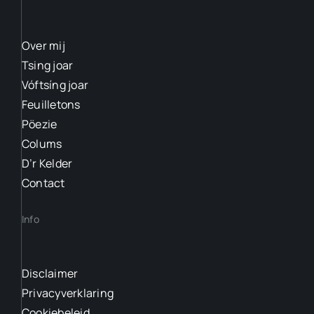
Over mij
Tsing joar
Vóftsíng joar
Feuilletons
Pöezie
Colums
D’r Kelder
Contact
Info
Disclaimer
Privacyverklaring
Cookiebeleid