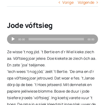
Columns
Vorige
Volgende
Overige
Jode vóftsieg
Contact
Audiospeler
00:00
00:00
Ze wisse ’t nog jód. ’t Bertie en d’r Wiel kieke ziech
aa. Vóftsieg joar jeleie. Doe kiekete ze ziech óch aa.
En zate ’joa’ teëjenee.
‘Iech wees ‘t nog jód,’ zeët ’t Bertie. ‘De oma en d’r
opa vóftsieg joar jetrouwd. Dat woar e fes. ’t Janse
dörp óp de bee. ’t Hoes jetseerd. Mit dennetek en
papiere jeëlwiese blomme. Boave de duur i jode
tsiefere jroeës ‘vóftsieg’. Ing koetsj varete vuur ’t
hoes. De oma in e sjiek kleed mit inne plak uvver de