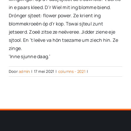
in e paars kleed. D’r Wiel mit ing blomme biend.
Drónger sjteet: flower power. Ze krient ing
blommekroeën óp d’r kop. Tswai sjteul zunt
jetseerd. Zoeë zitse ze neëveree. Jidder ziene eje
sjtool. En ’t leëve va hön tsezame um ziech hin. Ze
zinge.
‘Inne sjunne daag.’
Door
admin
|
17 mei 2021
|
columns - 2021
|