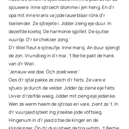
sjouwere. Inne sjtroech blomme i jen heng. En d’r
opa mit inne krans va jode lauerblaar rónk d’r
tseliender. Ze sjtiejete i. Jidder zieng eje duur. In
dezelfde koetsj. De harmonie sjpillet. De sjutse
vuuróp. D’r kirchekoer zong.’
D’r Wiel fleut e sjtreufje. Inne marsj. An duur sjiengt
de zon. Vrundlieg in d’r mai. ’t Bertie pakt de hank
van d’r Wiel.
‘Jenauw wie doe. Óch zoeë weer.’
Oes d’r sjtal pakke ze ziech d’r fiets. Ze vare e
sjtuks-je durch de velder. Jidder óp ziene eje fiets.
Uvver d’rzelfde waeg. Jidder mit zieng eje jedanke.
Wen ze werm heem de sjtroas eri vare, zient ze ‘t. In
d’r vuurjaad sjteet ing jroeëse jode vóftsieg.
Hingenum in d’r jaad zitse de kinger en de
klingkinger. Óp d’r dusj sjteet de trouwfoto. ’t Bertie