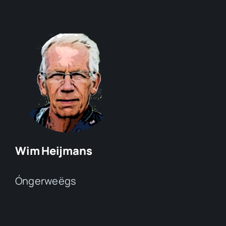
Wim Heijmans
Óngerweëgs