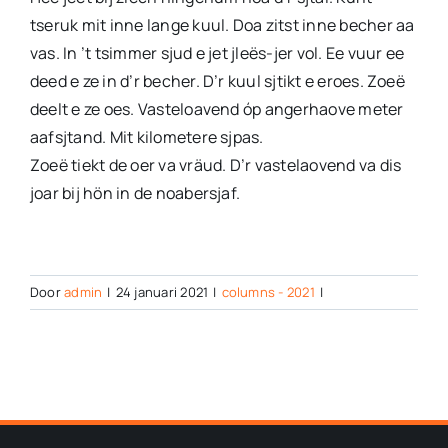
tseruk mit inne lange kuul. Doa zitst inne becher aa
vas. In ’t tsimmer sjud e jet jleës-jer vol. Ee vuur ee
deed e ze in d’r becher. D’r kuul sjtikt e eroes. Zoeë
deelt e ze oes. Vasteloavend óp angerhaove meter
aafsjtand. Mit kilometere sjpas.
Zoeë tiekt de oer va vräud. D’r vastelaovend va dis
joar bij hön in de noabersjaf.
Door
admin
|
24 januari 2021
|
columns - 2021
|