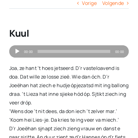
Columns
Vorige
Volgende
Overige
Kuul
Contact
Audiospeler
00:00
00:00
Joa, ze hant ’t hoes jetseerd. D’r vasteloavend is
doa. Dat wille ze losse zieë. Wie dan óch. D’r
Joeëhan hat ziech e hudje ópjezatsd mit ing ballong
draa. ’t Lieza hat inne sjieke hód óp. Sjtikt ziech ing
veer dróp.
‘Wens doe ’t nit dees, da don iech ’t zelver mar.’
‘Koom hei Lies-je. Da kries te ing veer va miech.’
D’r Joeëhan sjnapt ziech zieng vrauw en danst e
paar sjritte. An duur zient ze d’r Hannes óp d’r fiets.