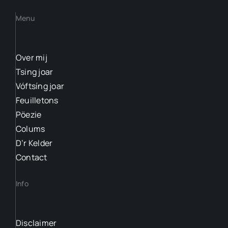
Menu
Over mij
Tsing joar
Vóftsíng joar
Feuilletons
Pöezie
Colums
D’r Kelder
Contact
Info
Disclaimer