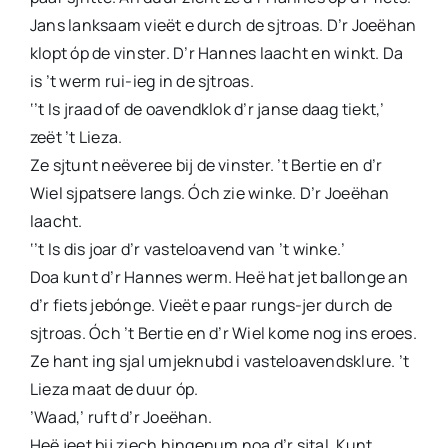
Jans lanksaam vieët e durch de sjtroas. D’r Joeëhan
klopt óp de vinster. D’r Hannes laacht en winkt. Da
is ’t werm rui-ieg in de sjtroas.
‘’t Is jraad of de oavendklok d’r janse daag tiekt,’
zeët ’t Lieza.
Ze sjtunt neëveree bij de vinster. ’t Bertie en d’r
Wiel sjpatsere langs. Óch zie winke. D’r Joeëhan
laacht.
‘’t Is dis joar d’r vasteloavend van ’t winke.’
Doa kunt d’r Hannes werm. Heë hat jet ballonge an
d’r fiets jebónge. Vieët e paar rungs-jer durch de
sjtroas. Óch ’t Bertie en d’r Wiel kome nog ins eroes.
Ze hant ing sjal umjeknubd i vasteloavendsklure. ’t
Lieza maat de duur óp.
’Waad,’ ruft d’r Joeëhan.
Heë jeet bij ziech hingenum noa d’r sjtal. Kunt