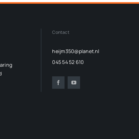
Contact
heijm350@planet.nl
045 54 52 610
laring
d