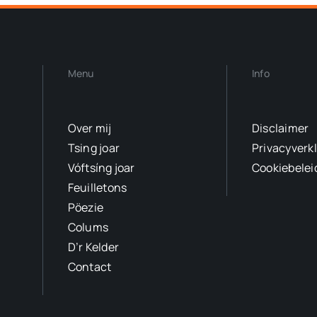
Menu
Info
Over mij
Disclaimer
Tsing joar
Privacyverk
Vóftsíng joar
Cookiebelei
Feuilletons
Pöezie
Colums
D’r Kelder
Contact